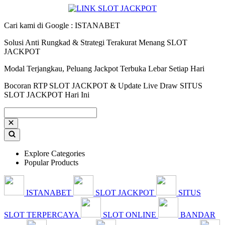
Cari kami di Google : ISTANABET
Solusi Anti Rungkad & Strategi Terakurat Menang SLOT
JACKPOT
Modal Terjangkau, Peluang Jackpot Terbuka Lebar Setiap Hari
Bocoran RTP SLOT JACKPOT & Update Live Draw SITUS
SLOT JACKPOT Hari Ini
Explore Categories
Popular Products
ISTANABET
SLOT JACKPOT
SITUS
SLOT TERPERCAYA
SLOT ONLINE
BANDAR