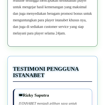
realtime sehingga menciptakan kemudahan player
untuk mengejar hasil kemenangan yang maksimal
dan juga menyediakan beragam promosi bonus untuk
menguntungkan para player istanabet khusus nya,
dan juga di sediakan customer service yang siap
melayani para player selama 24jam.
TESTIMONI PENGGUNA
ISTANABET
Rizky Saputra
ISTANABET menjadi pilihan saya untuk