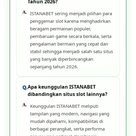
Tahun 2026?
ISTANABET sering menjadi pilihan para
penggemar slot karena menghadirkan
beragam permainan populer,
pembaruan game secara berkala, serta
pengalaman bermain yang cepat dan
stabil sehingga menjadi salah satu situs
yang banyak diperbincangkan
sepanjang tahun 2026.
Apa keunggulan ISTANABET
dibandingkan situs slot lainnya?
Keunggulan ISTANABET meliputi
tampilan yang modern, navigasi yang
mudah dipahami, kompatibilitas di
berbagai perangkat, serta performa