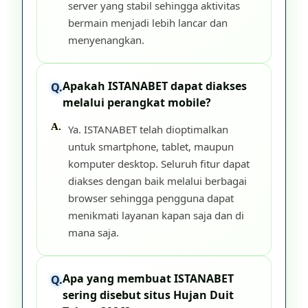
server yang stabil sehingga aktivitas
bermain menjadi lebih lancar dan
menyenangkan.
Apakah ISTANABET dapat diakses
melalui perangkat mobile?
Ya. ISTANABET telah dioptimalkan
untuk smartphone, tablet, maupun
komputer desktop. Seluruh fitur dapat
diakses dengan baik melalui berbagai
browser sehingga pengguna dapat
menikmati layanan kapan saja dan di
mana saja.
Apa yang membuat ISTANABET
sering disebut situs Hujan Duit