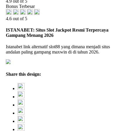
4.9 out of 5
Bonus Terbesar
4.6 out of 5
ISTANABET: Situs Slot Jackpot Resmi Terpercaya
Gampang Menang 2026
Istanabet link alternatif slot88 yang dimana menjadi situs
andalan paling gampang maxwin di di tahun 2026.
Share this design: