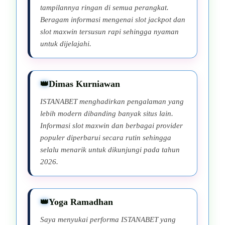
tampilannya ringan di semua perangkat.
Beragam informasi mengenai slot jackpot dan
slot maxwin tersusun rapi sehingga nyaman
untuk dijelajahi.
Dimas Kurniawan
ISTANABET menghadirkan pengalaman yang
lebih modern dibanding banyak situs lain.
Informasi slot maxwin dan berbagai provider
populer diperbarui secara rutin sehingga
selalu menarik untuk dikunjungi pada tahun
2026.
Yoga Ramadhan
Saya menyukai performa ISTANABET yang