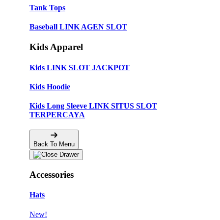
Tank Tops
Baseball LINK AGEN SLOT
Kids Apparel
Kids LINK SLOT JACKPOT
Kids Hoodie
Kids Long Sleeve LINK SITUS SLOT
TERPERCAYA
Back To Menu
Accessories
Hats
New!