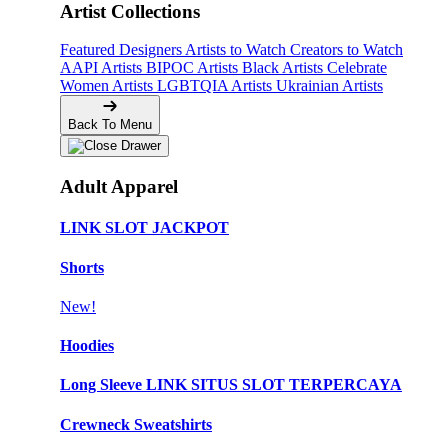
Artist Collections
Featured Designers
Artists to Watch
Creators to Watch
AAPI Artists
BIPOC Artists
Black Artists
Celebrate
Women Artists
LGBTQIA Artists
Ukrainian Artists
Back To Menu
Adult Apparel
LINK SLOT JACKPOT
Shorts
New!
Hoodies
Long Sleeve LINK SITUS SLOT TERPERCAYA
Crewneck Sweatshirts