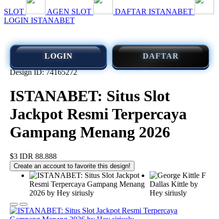
SLOT
AGEN SLOT
DAFTAR ISTANABET
LOGIN ISTANABET
LOGIN
DAFTAR
Design ID: 74165272
ISTANABET: Situs Slot
Jackpot Resmi Terpercaya
Gampang Menang 2026
$3
IDR 88.888
Create an account to favorite this design!