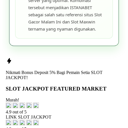
server yang optimal. Kombinasi
tersebut menjadikan ISTANABET
sebagai salah satu referensi situs Slot
Gacor Malam Ini dan Slot Maxwin
ternama yang nyaman digunakan.
Nikmati
Bonus Deposit 5%
Bagi Pemain Setia
SLOT
JACKPOT!
SLOT JACKPOT FEATURED MARKET
Murah!
4.9 out of 5
LINK SLOT JACKPOT