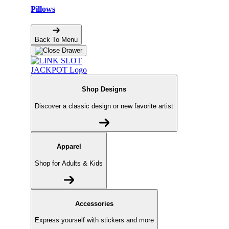
Pillows
Back To Menu
Shop Designs
Discover a classic design or new favorite artist
Apparel
Shop for Adults & Kids
Accessories
Express yourself with stickers and more