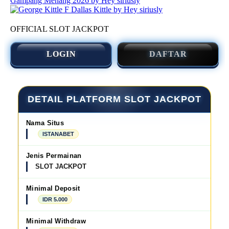
OFFICIAL SLOT JACKPOT
LOGIN
DAFTAR
DETAIL PLATFORM SLOT JACKPOT
Nama Situs
ISTANABET
Jenis Permainan
SLOT JACKPOT
Minimal Deposit
IDR 5.000
Minimal Withdraw