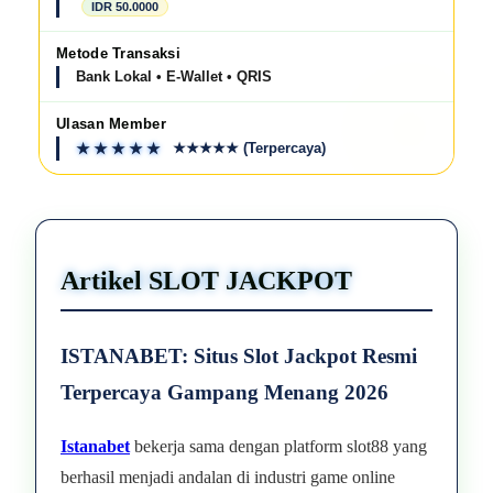
IDR 50.0000
Metode Transaksi
Bank Lokal • E-Wallet • QRIS
Ulasan Member
★★★★★ (Terpercaya)
Artikel SLOT JACKPOT
ISTANABET: Situs Slot Jackpot Resmi
Terpercaya Gampang Menang 2026
Istanabet
bekerja sama dengan platform slot88 yang
berhasil menjadi andalan di industri game online