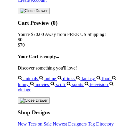
Create Account
Cart Preview (0)
You're
$70.00
Away from
FREE US Shipping!
$0
$70
Your Cart is empty...
Discover something you'll love!
animals
anime
drinks
fantasy
food
funny
movies
sci-fi
sports
television
vintage
Shop Designs
New Tees on Sale
Newest Designers
Tag Directory