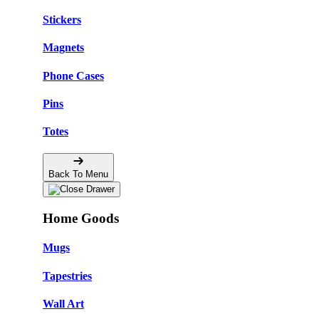
Stickers
Magnets
Phone Cases
Pins
Totes
Back To Menu
Home Goods
Mugs
Tapestries
Wall Art