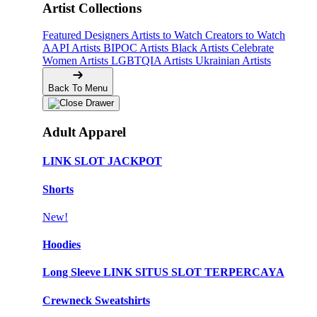
Artist Collections
Featured Designers
Artists to Watch
Creators to Watch
AAPI Artists
BIPOC Artists
Black Artists
Celebrate
Women Artists
LGBTQIA Artists
Ukrainian Artists
Back To Menu
Adult Apparel
LINK SLOT JACKPOT
Shorts
New!
Hoodies
Long Sleeve LINK SITUS SLOT TERPERCAYA
Crewneck Sweatshirts