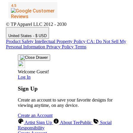
© TP Apparel LLC 2012 - 2030
United States - $ USD
Product Safety
Intellectual Property Policy
CA: Do Not Sell My
Personal Information
Privacy Policy
Terms
Welcome Guest!
Log In
Sign Up
Create an account to save your favorite designs for
viewing anytime, on any device.
Create an Account
Artist Sign Up
About TeePublic
Social
Responsibility