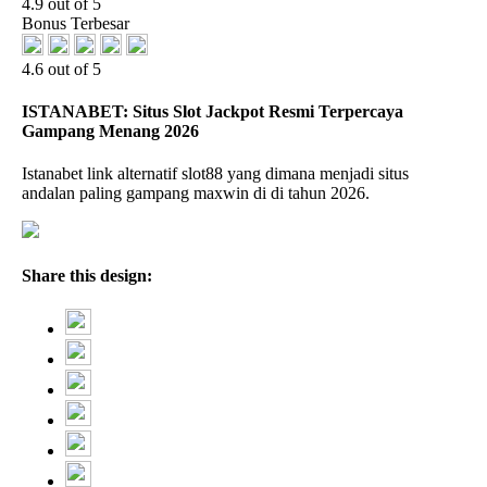
4.9 out of 5
Bonus Terbesar
4.6 out of 5
ISTANABET: Situs Slot Jackpot Resmi Terpercaya
Gampang Menang 2026
Istanabet link alternatif slot88 yang dimana menjadi situs
andalan paling gampang maxwin di di tahun 2026.
Share this design: