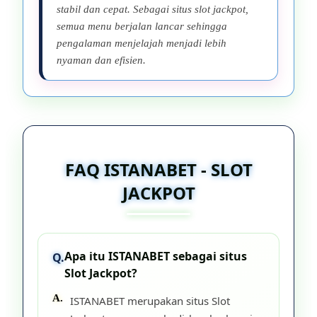
stabil dan cepat. Sebagai situs slot jackpot,
semua menu berjalan lancar sehingga
pengalaman menjelajah menjadi lebih
nyaman dan efisien.
FAQ ISTANABET - SLOT
JACKPOT
Apa itu ISTANABET sebagai situs
Slot Jackpot?
ISTANABET merupakan situs Slot