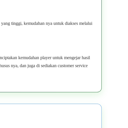
a yang tinggi, kemudahan nya untuk diakses melalui
enciptakan kemudahan player untuk mengejar hasil
sus nya, dan juga di sediakan customer service