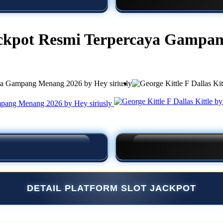
ckpot Resmi Terpercaya Gampa
DETAIL PLATFORM SLOT JACKPOT