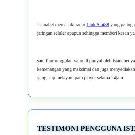
Istanabet memasuki radar
Link Slot88
yang paling d
jaringan seluler apapun sehingga memberi kesan yan
satu fitur unggulan yang di punyai oleh istanabet 
kemenangan yang maksimal dan juga menyediakan b
yang siap melayani para player selama 24jam.
TESTIMONI PENGGUNA IS