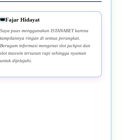
Fajar Hidayat
Saya puas menggunakan ISTANABET karena
tampilannya ringan di semua perangkat.
Beragam informasi mengenai slot jackpot dan
slot maxwin tersusun rapi sehingga nyaman
untuk dijelajahi.