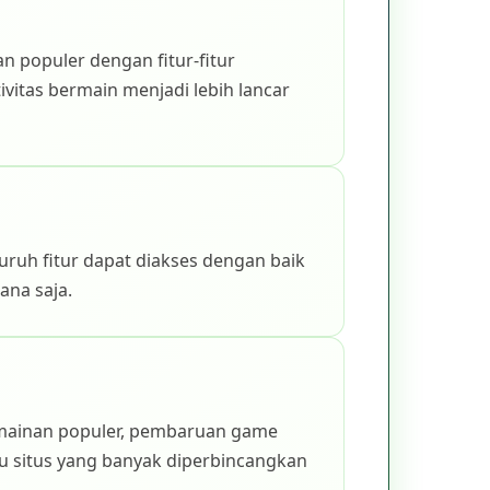
 populer dengan fitur-fitur
vitas bermain menjadi lebih lancar
ruh fitur dapat diakses dengan baik
ana saja.
rmainan populer, pembaruan game
tu situs yang banyak diperbincangkan