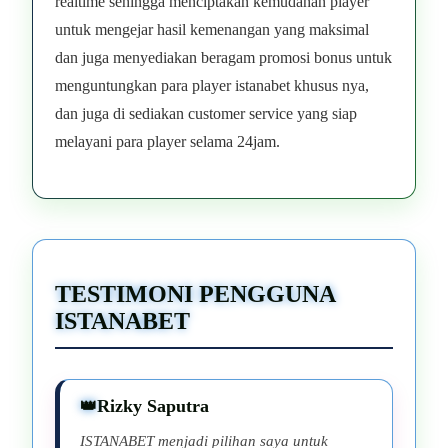
realtime sehingga menciptakan kemudahan player
untuk mengejar hasil kemenangan yang maksimal
dan juga menyediakan beragam promosi bonus untuk
menguntungkan para player istanabet khusus nya,
dan juga di sediakan customer service yang siap
melayani para player selama 24jam.
TESTIMONI PENGGUNA
ISTANABET
Rizky Saputra
ISTANABET menjadi pilihan saya untuk