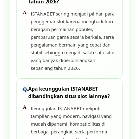
Tahun 2026?
ISTANABET sering menjadi pilihan para
penggemar slot karena menghadirkan
beragam permainan populer,
pembaruan game secara berkala, serta
pengalaman bermain yang cepat dan
stabil sehingga menjadi salah satu situs
yang banyak diperbincangkan
sepanjang tahun 2026.
Apa keunggulan ISTANABET
dibandingkan situs slot lainnya?
Keunggulan ISTANABET meliputi
tampilan yang modern, navigasi yang
mudah dipahami, kompatibilitas di
berbagai perangkat, serta performa