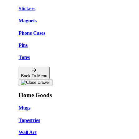
Stickers
Magnets
Phone Cases
Pins
Totes
Back To Menu
Home Goods
Mugs
Tapestries
Wall Art