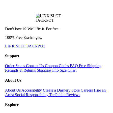
Don't love it? We'll fix it. For free.
100% Free Exchanges.
LINK SLOT JACKPOT
Support
Order Status
Contact Us
Coupon Codes
FAQ
Free Shipping
Refunds & Returns
Shipping Info
Size Chart
About Us
About Us
Accessibility
Create a Dashery Store
Careers
Hire an
Artist
Social Responsibility
TeePublic Reviews
Explore