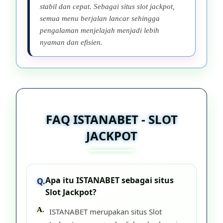
stabil dan cepat. Sebagai situs slot jackpot,
semua menu berjalan lancar sehingga
pengalaman menjelajah menjadi lebih
nyaman dan efisien.
FAQ ISTANABET - SLOT
JACKPOT
Apa itu ISTANABET sebagai situs
Slot Jackpot?
ISTANABET merupakan situs Slot