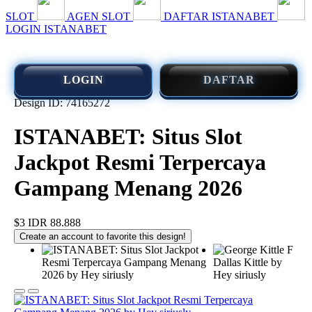
SLOT
AGEN SLOT
DAFTAR ISTANABET
LOGIN ISTANABET
LOGIN
DAFTAR
Design ID: 74165272
ISTANABET: Situs Slot
Jackpot Resmi Terpercaya
Gampang Menang 2026
$3
IDR 88.888
Create an account to favorite this design!