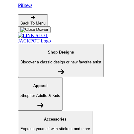
Pillows
Back To Menu
Shop Designs
Discover a classic design or new favorite artist
Apparel
Shop for Adults & Kids
Accessories
Express yourself with stickers and more