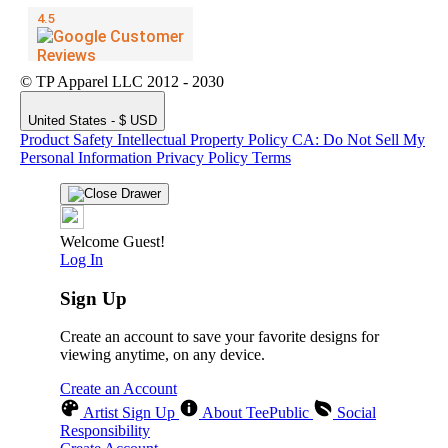
© TP Apparel LLC 2012 - 2030
United States - $ USD
Product Safety
Intellectual Property Policy
CA: Do Not Sell My
Personal Information
Privacy Policy
Terms
Welcome Guest!
Log In
Sign Up
Create an account to save your favorite designs for
viewing anytime, on any device.
Create an Account
Artist Sign Up
About TeePublic
Social
Responsibility