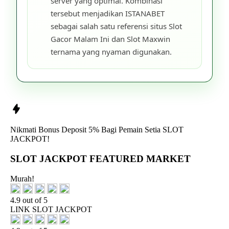
server yang optimal. Kombinasi
tersebut menjadikan ISTANABET
sebagai salah satu referensi situs Slot
Gacor Malam Ini dan Slot Maxwin
ternama yang nyaman digunakan.
Nikmati
Bonus Deposit 5%
Bagi Pemain Setia
SLOT
JACKPOT!
SLOT JACKPOT FEATURED MARKET
Murah!
4.9 out of 5
LINK SLOT JACKPOT